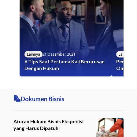
Lainnya
21 Desember 2021
Lainnya
2
6 Tips Saat Pertama Kali Berurusan
Pentingk
Dengan Hukum
Online D
Dokumen Bisnis
Aturan Hukum Bisnis Ekspedisi
yang Harus Dipatuhi