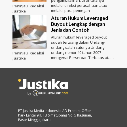
pengambilalihan. Di antaranya
melalui direksi perusahaan atau
Peninjau:
Redaksi
melalui para pemegan
Justika
Aturan Hukum Leveraged
Buyout Lengkap dengan
Jenis dan Contoh
Aturan hukum leveraged buyout
sudah tertuang dalam Undang-
undang salah satunya Undang-
undang nomor 40 tahun 2007
Peninjau:
Redaksi
mengenai Perseroan Terbatas atau
Justika
UUP
PT Justika Media Indonesia, AD Premier Office
Park Lantai 9 Jl. TB Simatupang No. 5 Ragunan,
Pasar Minggu Jakarta