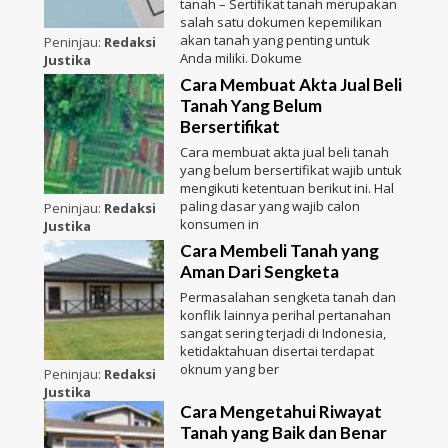
tanah – Sertifikat tanah merupakan
salah satu dokumen kepemilikan
akan tanah yang penting untuk
Peninjau:
Redaksi
Anda miliki. Dokume
Justika
Cara Membuat Akta Jual Beli
Tanah Yang Belum
Bersertifikat
Cara membuat akta jual beli tanah
yang belum bersertifikat wajib untuk
mengikuti ketentuan berikut ini. Hal
paling dasar yang wajib calon
Peninjau:
Redaksi
konsumen in
Justika
Cara Membeli Tanah yang
Aman Dari Sengketa
Permasalahan sengketa tanah dan
konflik lainnya perihal pertanahan
sangat sering terjadi di Indonesia,
ketidaktahuan disertai terdapat
oknum yang ber
Peninjau:
Redaksi
Justika
Cara Mengetahui Riwayat
Tanah yang Baik dan Benar