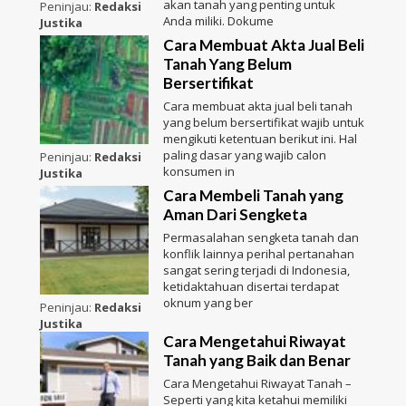
akan tanah yang penting untuk
Peninjau:
Redaksi
Anda miliki. Dokume
Justika
Cara Membuat Akta Jual Beli
Tanah Yang Belum
Bersertifikat
Cara membuat akta jual beli tanah
yang belum bersertifikat wajib untuk
mengikuti ketentuan berikut ini. Hal
paling dasar yang wajib calon
Peninjau:
Redaksi
konsumen in
Justika
Cara Membeli Tanah yang
Aman Dari Sengketa
Permasalahan sengketa tanah dan
konflik lainnya perihal pertanahan
sangat sering terjadi di Indonesia,
ketidaktahuan disertai terdapat
oknum yang ber
Peninjau:
Redaksi
Justika
Cara Mengetahui Riwayat
Tanah yang Baik dan Benar
Cara Mengetahui Riwayat Tanah –
Seperti yang kita ketahui memiliki