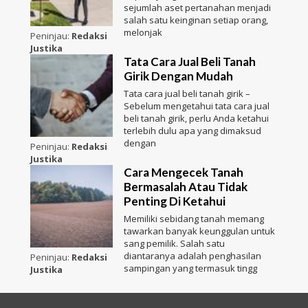
sejumlah aset pertanahan menjadi
salah satu keinginan setiap orang,
melonjak
Peninjau:
Redaksi
Justika
Tata Cara Jual Beli Tanah
Girik Dengan Mudah
Tata cara jual beli tanah girik –
Sebelum mengetahui tata cara jual
beli tanah girik, perlu Anda ketahui
terlebih dulu apa yang dimaksud
dengan
Peninjau:
Redaksi
Justika
Cara Mengecek Tanah
Bermasalah Atau Tidak
Penting Di Ketahui
Memiliki sebidang tanah memang
tawarkan banyak keunggulan untuk
sang pemilik. Salah satu
diantaranya adalah penghasilan
Peninjau:
Redaksi
sampingan yang termasuk tingg
Justika