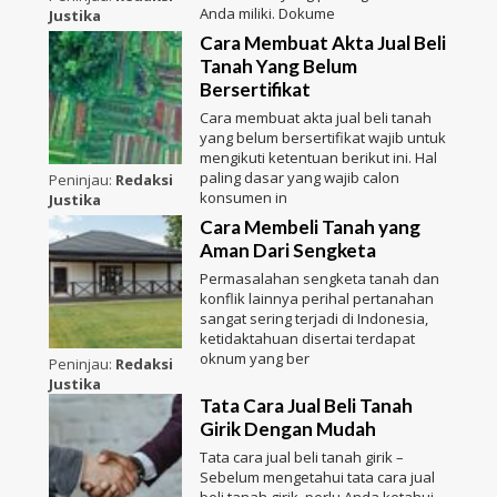
Anda miliki. Dokume
Justika
Cara Membuat Akta Jual Beli
Tanah Yang Belum
Bersertifikat
Cara membuat akta jual beli tanah
yang belum bersertifikat wajib untuk
mengikuti ketentuan berikut ini. Hal
paling dasar yang wajib calon
Peninjau:
Redaksi
konsumen in
Justika
Cara Membeli Tanah yang
Aman Dari Sengketa
Permasalahan sengketa tanah dan
konflik lainnya perihal pertanahan
sangat sering terjadi di Indonesia,
ketidaktahuan disertai terdapat
oknum yang ber
Peninjau:
Redaksi
Justika
Tata Cara Jual Beli Tanah
Girik Dengan Mudah
Tata cara jual beli tanah girik –
Sebelum mengetahui tata cara jual