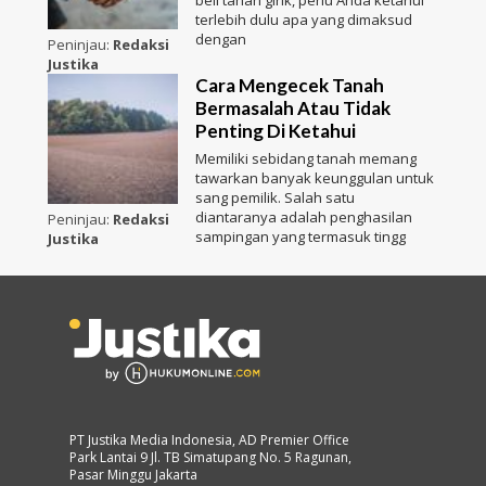
beli tanah girik, perlu Anda ketahui
terlebih dulu apa yang dimaksud
dengan
Peninjau:
Redaksi
Justika
Cara Mengecek Tanah
Bermasalah Atau Tidak
Penting Di Ketahui
Memiliki sebidang tanah memang
tawarkan banyak keunggulan untuk
sang pemilik. Salah satu
diantaranya adalah penghasilan
Peninjau:
Redaksi
sampingan yang termasuk tingg
Justika
PT Justika Media Indonesia, AD Premier Office
Park Lantai 9 Jl. TB Simatupang No. 5 Ragunan,
Pasar Minggu Jakarta