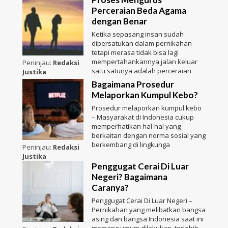
Perceraian Beda Agama
dengan Benar
Ketika sepasang insan sudah
dipersatukan dalam pernikahan
tetapi merasa tidak bisa lagi
mempertahankannya jalan keluar
Peninjau:
Redaksi
satu satunya adalah perceraian
Justika
Bagaimana Prosedur
Melaporkan Kumpul Kebo?
Prosedur melaporkan kumpul kebo
– Masyarakat di Indonesia cukup
memperhatikan hal-hal yang
berkaitan dengan norma sosial yang
berkembang di lingkunga
Peninjau:
Redaksi
Justika
Penggugat Cerai Di Luar
Negeri? Bagaimana
Caranya?
Penggugat Cerai Di Luar Negeri –
Pernikahan yang melibatkan bangsa
asing dan bangsa Indonesia saat ini