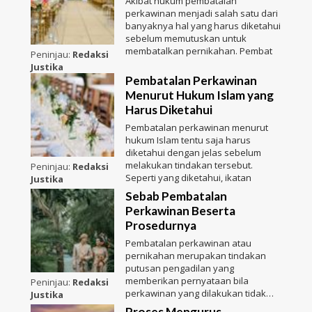
Akibat hukum pembatalan
perkawinan menjadi salah satu dari
banyaknya hal yang harus diketahui
sebelum memutuskan untuk
membatalkan pernikahan. Pembat
Peninjau:
Redaksi
Justika
Pembatalan Perkawinan
Menurut Hukum Islam yang
Harus Diketahui
Pembatalan perkawinan menurut
hukum Islam tentu saja harus
diketahui dengan jelas sebelum
melakukan tindakan tersebut.
Peninjau:
Redaksi
Seperti yang diketahui, ikatan
Justika
Sebab Pembatalan
Perkawinan Beserta
Prosedurnya
Pembatalan perkawinan atau
pernikahan merupakan tindakan
putusan pengadilan yang
memberikan pernyataan bila
Peninjau:
Redaksi
perkawinan yang dilakukan tidak
Justika
sah, bahk
Proses Mengurus