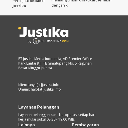
memang umum dilakukan, terlebih
Peninjau:
Redaksi
dengan k
Justika
PT Justika Media Indonesia, AD Premier Office
Park Lantai 9 Jl. TB Simatupang No. 5 Ragunan,
Pasar Minggu Jakarta
Klien: tanya[at]justika.info
Umum: halo[at]justika.info
Layanan Pelanggan
Layanan pelanggan kami beroperasi setiap hari
kerja mulai pukul 08.30 - 19.00 WIB.
Lainnya
Pembayaran