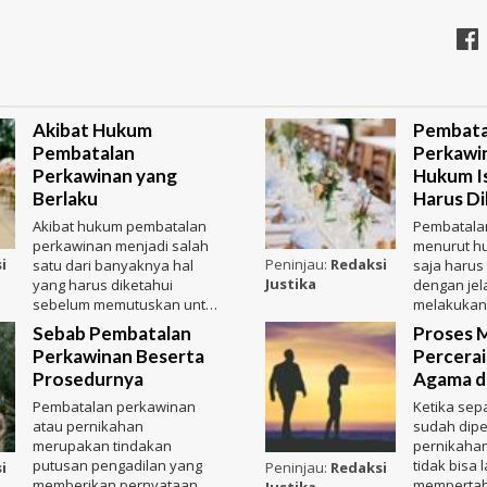
Akibat Hukum
Pembata
Pembatalan
Perkawi
Perkawinan yang
Hukum I
Berlaku
Harus Di
Akibat hukum pembatalan
Pembatala
perkawinan menjadi salah
menurut hu
i
Peninjau:
Redaksi
satu dari banyaknya hal
saja harus
Justika
yang harus diketahui
dengan jel
sebelum memutuskan untuk
melakukan
membatalkan pernikahan.
tersebut. S
Sebab Pembatalan
Proses 
Pembat
diketahui, 
Perkawinan Beserta
Percera
Prosedurnya
Agama d
Pembatalan perkawinan
Ketika sep
atau pernikahan
sudah dip
merupakan tindakan
pernikahan
putusan pengadilan yang
tidak bisa l
i
Peninjau:
Redaksi
memberikan pernyataan
mempertah
Justika