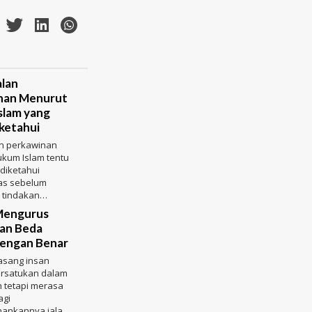
lan
nan Menurut
slam yang
ketahui
n perkawinan
kum Islam tentu
 diketahui
as sebelum
 tindakan
eperti yang
Mengurus
ikatan
ian Beda
engan Benar
asang insan
ersatukan dalam
 tetapi merasa
agi
ankannya jalan