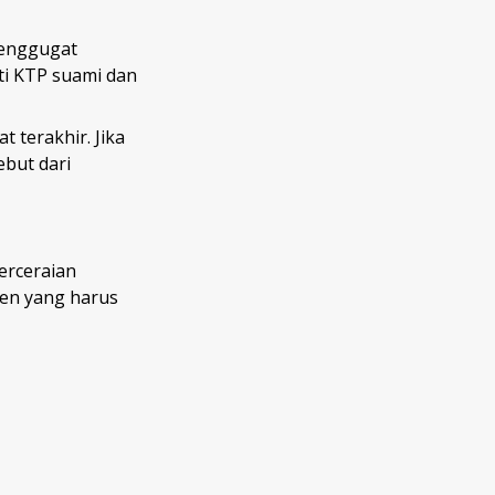
penggugat
ti KTP suami dan
 terakhir. Jika
but dari
erceraian
men yang harus