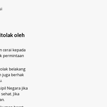
si
itolak oleh
n cerai kepada
ak permintaan
tolak belakang
n juga berhak
u.
pil Negara jika
 sehat. Jika
an.