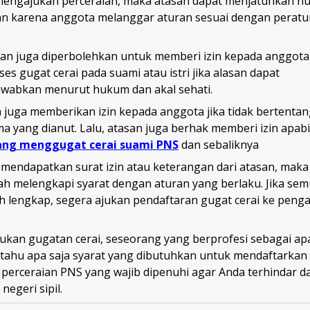
 mengajukan perceraian, maka atasan dapat menjatuhkan h
kan karena anggota melanggar aturan sesuai dengan perat
asan juga diperbolehkan untuk memberi izin kepada anggot
s gugat cerai pada suami atau istri jika alasan dapat
wabkan menurut hukum dan akal sehati.
an juga memberikan izin kepada anggota jika tidak bertent
a yang dianut. Lalu, atasan juga berhak memberi izin apab
yang menggugat cerai suami PNS
dan sebaliknya
 mendapatkan surat izin atau keterangan dari atasan, maka
lah melengkapi syarat dengan aturan yang berlaku. Jika se
ah lengkap, segera ajukan pendaftaran gugat cerai ke peng
kan gugatan cerai, seseorang yang berprofesi sebagai apar
b tahu apa saja syarat yang dibutuhkan untuk mendaftarkan
perceraian PNS yang wajib dipenuhi agar Anda terhindar dar
negeri sipil.