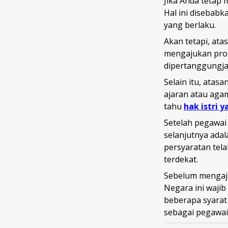
Jika Anda tetap
Hal ini disebab
yang berlaku.
Akan tetapi, at
mengajukan prose
dipertanggungja
Selain itu, atas
ajaran atau agam
tahu
hak istri 
Setelah pegawai
selanjutnya ada
persyaratan tel
terdekat.
Sebelum mengaju
Negara ini waji
beberapa syarat 
sebagai pegawai 