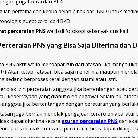
angan gugat cerai dari BP4
gilan pertama dan kedua belah pihak dari BKD untuk media
ronologis gugat cerai dari BKD
rat perceraian PNS
wajib di fotokopi sebanyak dua kali
Perceraian PNS yang Bisa Saja Diterima dan D
 PNS aktif wajib mendapat izin dari atasan jika mengajuka
tri. Akan tetapi, atasan bisa saja menerima maupun menol
g sedang berproses cerai dengan suami atau istri.
enolak izin perceraian anggota jika bertentangan atau ber
au kepercayaan yang dianut oleh pegawai. Selain itu, atasa
ri anggota jika bertentangan dengan peraturan yang berlak
asan juga berhak menolak pengajuan cerai oleh aparatur si
tidak dapat diterima secara
aturan perceraian PNS
dan akal
ndapat izin, maka rencana perceraian tidak dapat dilanjutk