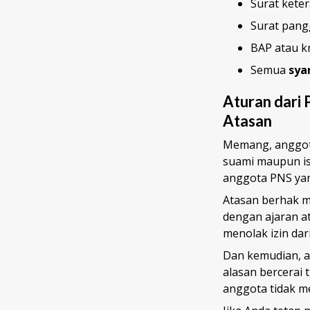
Surat keter
Surat pang
BAP atau k
Semua
sya
Aturan dari 
Atasan
Memang, anggota
suami maupun is
anggota PNS yan
Atasan berhak m
dengan ajaran at
menolak izin da
Dan kemudian, at
alasan bercerai 
anggota tidak me