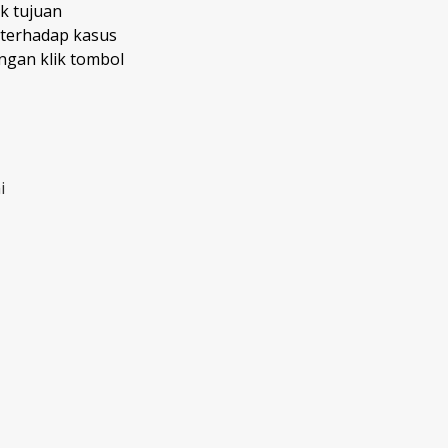
k tujuan
 terhadap kasus
gan klik tombol
i