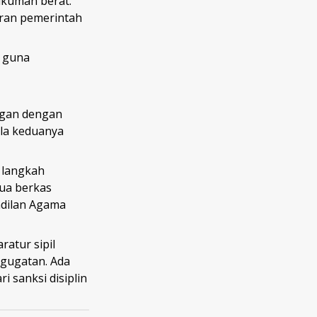
ukuman berat.
uran pemerintah
a guna
angan dengan
ila keduanya
 langkah
mua berkas
adilan Agama
atur sipil
 gugatan. Ada
i sanksi disiplin