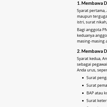
1.
Membawa Do
Syarat pertama,
maupun tergugat
istri, surat nika
Bagi anggota PN
keduanya anggot
masing-masing a
2.
Membawa Do
Syarat kedua, A
sebagai pegawai
Anda urus, sepert
Surat peng
Surat pema
BAP atau k
Surat keter