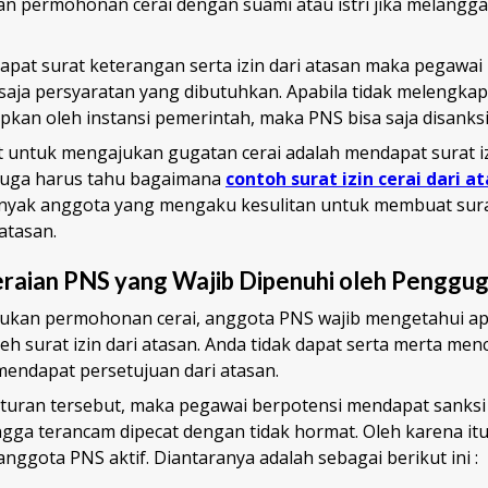
n permohonan cerai dengan suami atau istri jika melangga
apat surat keterangan serta izin dari atasan maka pegawai 
saja persyaratan yang dibutuhkan. Apabila tidak melengkap
apkan oleh instansi pemerintah, maka PNS bisa saja disanksi
t untuk mengajukan gugatan cerai adalah mendapat surat iz
 juga harus tahu bagaimana
contoh surat izin cerai dari 
nyak anggota yang mengaku kesulitan untuk membuat surat
atasan.
eraian PNS yang Wajib Dipenuhi oleh Penggu
kan permohonan cerai, anggota PNS wajib mengetahui apa
 surat izin dari atasan. Anda tidak dapat serta merta men
 mendapat persetujuan dari atasan.
aturan tersebut, maka pegawai berpotensi mendapat sanksi 
ngga terancam dipecat dengan tidak hormat. Oleh karena itu, 
anggota PNS aktif. Diantaranya adalah sebagai berikut ini :