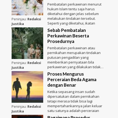
Pembatalan perkawinan menurut
hukum Islam tentu saja harus
diketahui dengan jelas sebelum
melakukan tindakan tersebut.
Peninjau:
Redaksi
Seperti yang diketahui, ikatan
Justika
Sebab Pembatalan
Perkawinan Beserta
Prosedurnya
Pembatalan perkawinan atau
pernikahan merupakan tindakan
putusan pengadilan yang
memberikan pernyataan bila
Peninjau:
Redaksi
perkawinan yang dilakukan tidak
Justika
sah, bahk
Proses Mengurus
Perceraian Beda Agama
dengan Benar
Ketika sepasang insan sudah
dipersatukan dalam pernikahan
tetapi merasa tidak bisa lagi
mempertahankannya jalan keluar
Peninjau:
Redaksi
satu satunya adalah perceraian
Justika
Bagaimana Prosedur