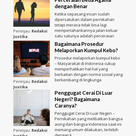
dengan Benar
Ketika sepasang insan sudah
dipersatukan dalam pernikahan
tetapi merasa tidak bisa lagi
mempertahankannya jalan keluar
Peninjau:
Redaksi
satu satunya adalah perceraian
Justika
Bagaimana Prosedur
Melaporkan Kumpul Kebo?
Prosedur melaporkan kumpul kebo
– Masyarakat di Indonesia cukup
memperhatikan hal-hal yang
berkaitan dengan norma sosial yang
berkembang di lingkunga
Peninjau:
Redaksi
Justika
Penggugat Cerai Di Luar
Negeri? Bagaimana
Caranya?
Penggugat Cerai Di Luar Negeri –
Pernikahan yang melibatkan bangsa
asing dan bangsa Indonesia saat ini
memang umum dilakukan, terlebih
Peninjau:
Redaksi
dengan k
Justika