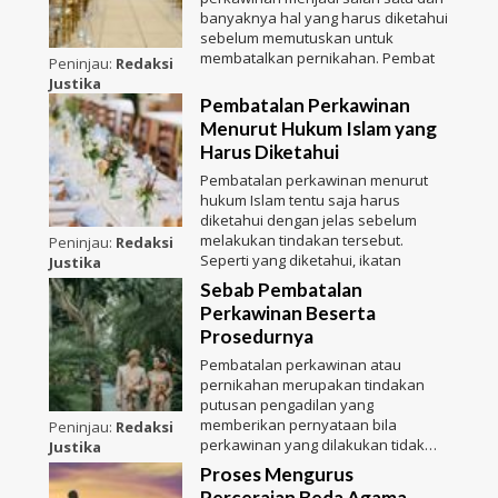
banyaknya hal yang harus diketahui
sebelum memutuskan untuk
membatalkan pernikahan. Pembat
Peninjau:
Redaksi
Justika
Pembatalan Perkawinan
Menurut Hukum Islam yang
Harus Diketahui
Pembatalan perkawinan menurut
hukum Islam tentu saja harus
diketahui dengan jelas sebelum
melakukan tindakan tersebut.
Peninjau:
Redaksi
Seperti yang diketahui, ikatan
Justika
Sebab Pembatalan
Perkawinan Beserta
Prosedurnya
Pembatalan perkawinan atau
pernikahan merupakan tindakan
putusan pengadilan yang
memberikan pernyataan bila
Peninjau:
Redaksi
perkawinan yang dilakukan tidak
Justika
sah, bahk
Proses Mengurus
Perceraian Beda Agama