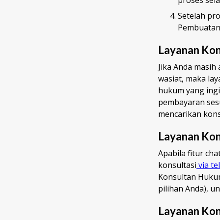
Setelah pro
Pembuatan 
Layanan Kon
Jika Anda masih 
wasiat, maka la
hukum yang ingi
pembayaran sesu
mencarikan kons
Layanan Kons
Apabila fitur c
konsultasi
via te
Konsultan Hukum 
pilihan Anda), u
Layanan Kon