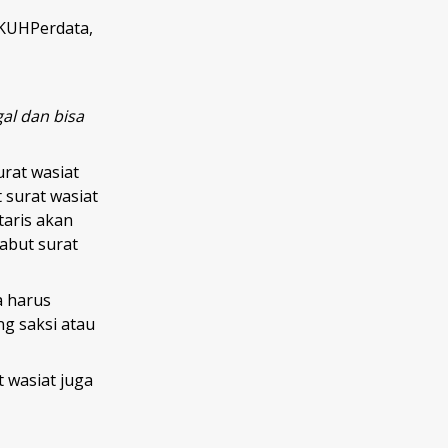
 KUHPerdata,
al dan bisa
rat wasiat
 surat wasiat
taris akan
abut surat
a harus
g saksi atau
 wasiat juga