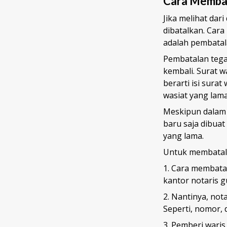
Cara Membat
Jika melihat dar
dibatalkan. Cara
adalah pembatal
Pembatalan tegas
kembali. Surat 
berarti isi sura
wasiat yang lama
Meskipun dalam 
baru saja dibuat
yang lama.
Untuk membatalk
1. Cara membata
kantor notaris 
2. Nantinya, not
Seperti, nomor, 
3. Pemberi wari