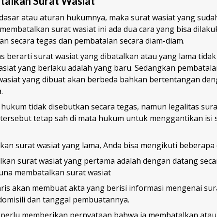
alkan Surat Wasiat
i dasar atau aturan hukumnya, maka surat wasiat yang sudah
 membatalkan surat wasiat ini ada dua cara yang bisa dilak
an secara tegas dan pembatalan secara diam-diam.
 berarti surat wasiat yang dibatalkan atau yang lama tida
wasiat yang berlaku adalah yang baru. Sedangkan pembatala
t wasiat yang dibuat akan berbeda bahkan bertentangan deng
.
hukum tidak disebutkan secara tegas, namun legalitas sura
 tersebut tetap sah di mata hukum untuk menggantikan isi 
an surat wasiat yang lama, Anda bisa mengikuti beberapa c
lkan surat wasiat yang pertama adalah dengan datang seca
guna membatalkan surat wasiat
aris akan membuat akta yang berisi informasi mengenai sura
domisili dan tanggal pembuatannya.
s perlu memberikan pernyataan bahwa ia membatalkan atau