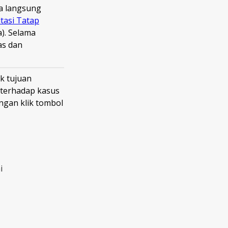
ra langsung
tasi Tatap
a). Selama
as dan
k tujuan
 terhadap kasus
gan klik tombol
i