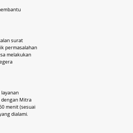
i membantu
alan surat
tik permasalahan
isa melakukan
segera
 layanan
l dengan Mitra
60 menit (sesuai
yang dialami.