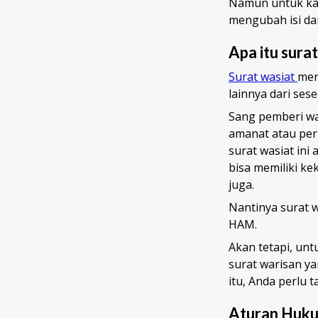
Namun untuk kas
mengubah isi dar
Apa itu sura
Surat wasiat
mer
lainnya dari ses
Sang pemberi wa
amanat atau per
surat wasiat ini
bisa memiliki k
juga.
Nantinya surat 
HAM.
Akan tetapi, un
surat warisan y
itu, Anda perlu 
Aturan Huku