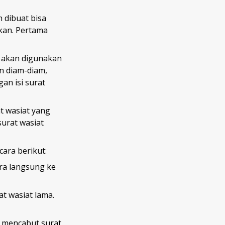
 dibuat bisa
ukan. Pertama
k akan digunakan
n diam-diam,
an isi surat
t wasiat yang
surat wasiat
ara berikut:
ra langsung ke
t wasiat lama.
 mencabut surat