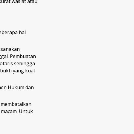
urat wasiat atau
eberapa hal
aksanakan
ggal. Pembuatan
notaris sehingga
bukti yang kuat
emen Hukum dan
n membatalkan
i macam. Untuk