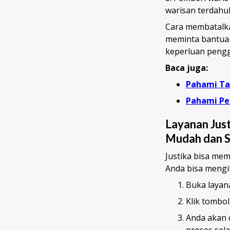
warisan terdahu
Cara membatalka
meminta bantuan
keperluan pengg
Baca juga:
Pahami Ta
Pahami Pe
Layanan Jus
Mudah dan S
Justika bisa me
Anda bisa mengi
Buka layan
Klik tombol
Anda akan 
proses sel