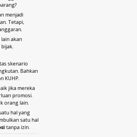
barang?
an menjadi
an. Tetapi,
langgaran.
 lain akan
bijak.
tas skenario
angkutan. Bahkan
gan KUHP.
aik jika mereka
luan promosi.
k orang lain.
uatu hal yang
imbulkan satu hal
si
tanpa izin.