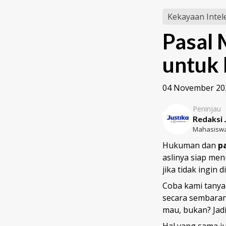
Kekayaan Intel
Pasal 
untuk 
04 November 20
Peninjau
Redaksi 
Mahasiswa
Hukuman dan
p
aslinya siap men
jika tidak ingin 
Coba kami tanyak
secara sembaran
mau, bukan? Jadi
Hal yang sama ju