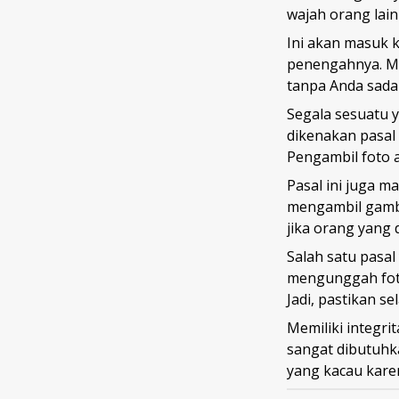
wajah orang lai
Ini akan masuk 
penengahnya. Mis
tanpa Anda sadar
Segala sesuatu y
dikenakan pasal
Pengambil foto a
Pasal ini juga m
mengambil gamba
jika orang yang 
Salah satu pasa
mengunggah fot
Jadi, pastikan s
Memiliki integri
sangat dibutuhka
yang kacau kar