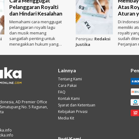
Cara Menggugat
Membaya
Pelanggaran Royalti
Atas Roy
dan Hindari Kesalahan
Aturan y
Memahami cara menggugat
Di Indones
pelanggaran royalti lagu
memiliki at
dan musik memang
royalti ya
sangatlah penting untuk
sudah dite
i
Peninjau:
Redaksi
menegakkan hukum yang
Perjanjian 
Justika
berlaku. Tentu saja dalam
sudah dise
hal ini yan
sebelumny
Lainnya
Pe
Tentang Kami
Cara Pakai
FAQ
Kontak Kami
ndonesia, AD Premier Office
Syarat dan Ketentuan
TB Simatupang No. 5 Ragunan,
Kebijakan Privasi
rta
Media Kit
ika.info
ika.info
Ikuti Kami