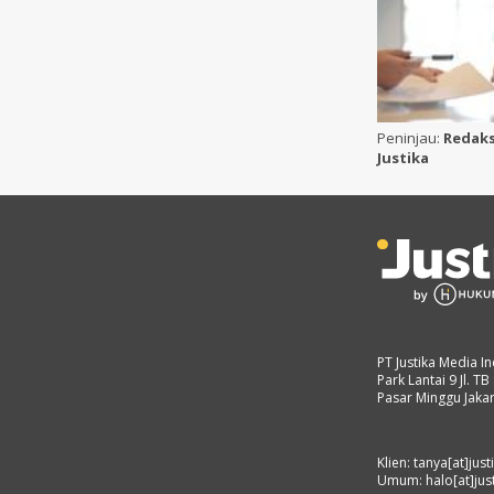
Peninjau:
Redaks
Justika
PT Justika Media I
Park Lantai 9 Jl. 
Pasar Minggu Jaka
Klien: tanya[at]just
Umum: halo[at]just