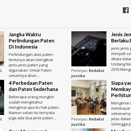
Jangka Waktu
Jenis Je
Perlindungan Paten
Berlaku 
Di Indonesia
jenis jenis
menjadi sa
Perlindungan atas paten
ditata dal
tentunya akan mengikuti
Undang No
jenis jenis paten yang
2016 Menge
digunakan. Untuk Paten
i
Peninjau:
Redaksi
Dalam atu
umumnya akan
Justika
mendapatkan waktu lebih
4 Perbedaan Paten
Siapa ya
lama jika dibandin
dan Paten Sederhana
Membaya
Perhitu
Beberapa orang mungkin
sudah mengetahui
Mengenai s
mengenai apa itu hak paten.
membayar r
Namun selain itu ternyata
sebenarnya
juga ada dua jenis paten
jelas dala
i
Peninjau:
Redaksi
yaitu Paten dan Paten
Sehingga p
Justika
Sederhan
dengan bai