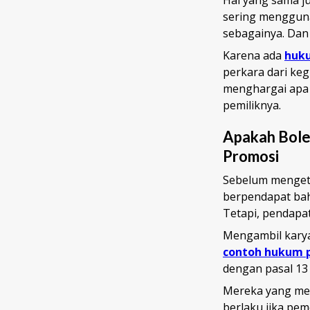
sering mengguna
sebagainya. Dan 
Karena ada
huku
perkara dari ke
menghargai apa 
pemiliknya.
Apakah Bole
Promosi
Sebelum mengeta
berpendapat ba
Tetapi, pendapat
Mengambil karya
contoh hukum 
dengan pasal 13 
Mereka yang mel
berlaku jika pe