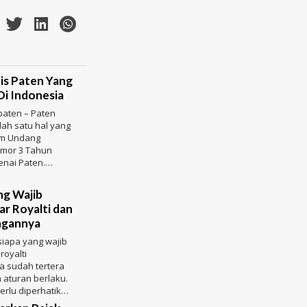
nis Paten Yang
Di Indonesia
 paten – Paten
lah satu hal yang
am Undang
mor 3 Tahun
nai Paten.
ran hukum pa
ng Wajib
r Royalti dan
ngannya
iapa yang wajib
oyalti
 sudah tertera
m aturan berlaku.
erlu diperhatikan
k agar tidak sa