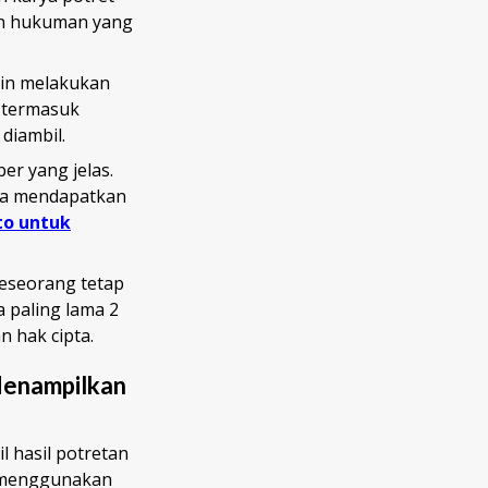
kan hukuman yang
gin melakukan
a termasuk
diambil.
r yang jelas.
isa mendapatkan
to untuk
seseorang tetap
 paling lama 2
 hak cipta.
Menampilkan
 hasil potretan
a menggunakan