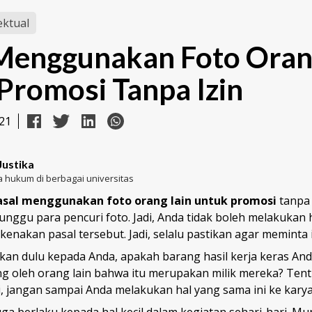
ektual
Menggunakan Foto Oran
Promosi Tanpa Izin
21
Justika
 hukum di berbagai universitas
asal menggunakan foto orang lain untuk promosi
tanpa 
unggu para pencuri foto. Jadi, Anda tidak boleh melakukan ha
dikenakan pasal tersebut. Jadi, selalu pastikan agar meminta i
an dulu kepada Anda, apakah barang hasil kerja keras Anda
g oleh orang lain bahwa itu merupakan milik mereka? Tentu
, jangan sampai Anda melakukan hal yang sama ini ke karya
ga berlaku kepada hal kecil dalam kegiatan sehari-hari. M