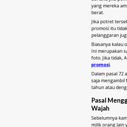
yang mereka amb
berat.
Jika potret ter
promosi itu tida
pelanggaran juga
Biasanya kalau 
Ini merupakan s
foto. Jika tidak
promosi
.
Dalam pasal 72 a
saja mengambil 
tahun atau denga
Pasal Mengg
Wajah
Sebelumnya kami
milik orang lai