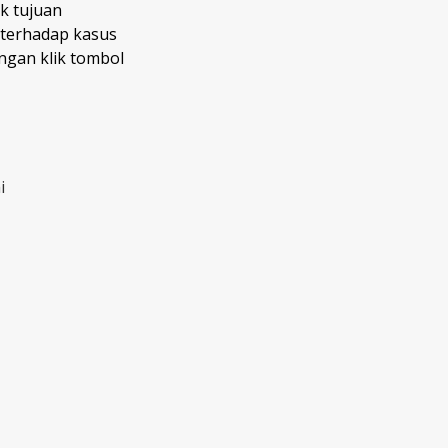
k tujuan
 terhadap kasus
gan klik tombol
i