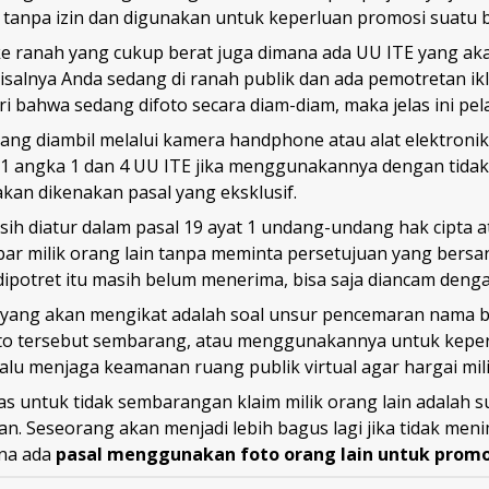
n tanpa izin dan digunakan untuk keperluan promosi suatu 
ke ranah yang cukup berat juga dimana ada UU ITE yang ak
alnya Anda sedang di ranah publik dan ada pemotretan ikl
i bahwa sedang difoto secara diam-diam, maka jelas ini pe
ang diambil melalui kamera handphone atau alat elektronik
 1 angka 1 dan 4 UU ITE jika menggunakannya dengan tidak 
kan dikenakan pasal yang eksklusif.
asih diatur dalam pasal 19 ayat 1 undang-undang hak cipta a
r milik orang lain tanpa meminta persetujuan yang bers
dipotret itu masih belum menerima, bisa saja diancam den
l yang akan mengikat adalah soal unsur pencemaran nama b
o tersebut sembarang, atau menggunakannya untuk keper
elalu menjaga keamanan ruang publik virtual agar hargai mili
tas untuk tidak sembarangan klaim milik orang lain adalah s
n. Seseorang akan menjadi lebih bagus lagi jika tidak men
ena ada
pasal menggunakan foto orang lain untuk promo