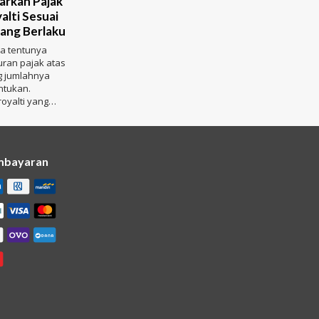
rkan Pajak
alti Sesuai
ang Berlaku
ia tentunya
uran pajak atas
ng jumlahnya
ntukan.
royalti yang
pakati
a maka ak
mbayaran