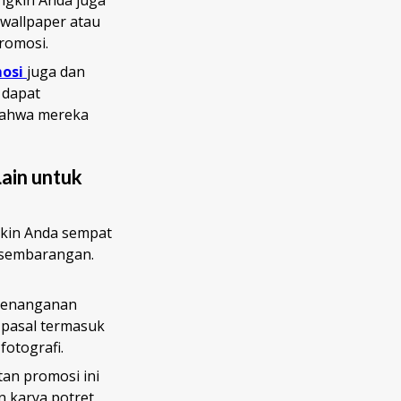
wallpaper atau
romosi.
osi
juga dan
 dapat
 bahwa mereka
ain untuk
gkin Anda sempat
 sembarangan.
 penanganan
 pasal termasuk
fotografi.
an promosi ini
n karya potret