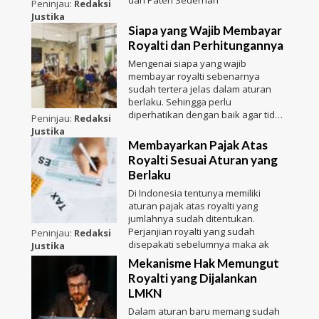
dan Paten Sederhan
Peninjau:
Redaksi
Justika
Siapa yang Wajib Membayar
Royalti dan Perhitungannya
Mengenai siapa yang wajib
membayar royalti sebenarnya
sudah tertera jelas dalam aturan
berlaku. Sehingga perlu
diperhatikan dengan baik agar tidak
Peninjau:
Redaksi
sa
Justika
Membayarkan Pajak Atas
Royalti Sesuai Aturan yang
Berlaku
Di Indonesia tentunya memiliki
aturan pajak atas royalti yang
jumlahnya sudah ditentukan.
Perjanjian royalti yang sudah
Peninjau:
Redaksi
disepakati sebelumnya maka ak
Justika
Mekanisme Hak Memungut
Royalti yang Dijalankan
LMKN
Dalam aturan baru memang sudah