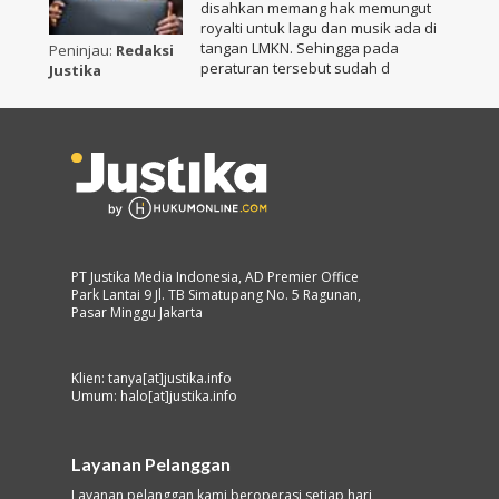
disahkan memang hak memungut
royalti untuk lagu dan musik ada di
tangan LMKN. Sehingga pada
Peninjau:
Redaksi
peraturan tersebut sudah d
Justika
PT Justika Media Indonesia, AD Premier Office
Park Lantai 9 Jl. TB Simatupang No. 5 Ragunan,
Pasar Minggu Jakarta
Klien: tanya[at]justika.info
Umum: halo[at]justika.info
Layanan Pelanggan
Layanan pelanggan kami beroperasi setiap hari