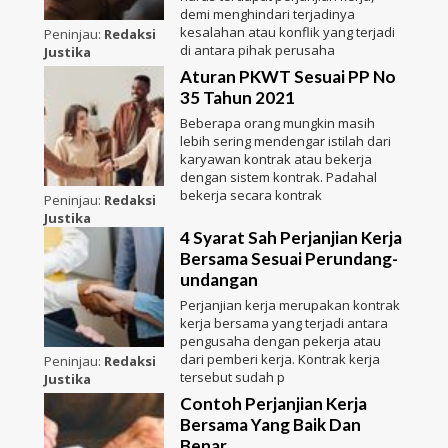
demi menghindari terjadinya
kesalahan atau konflik yang terjadi
Peninjau:
Redaksi
di antara pihak perusaha
Justika
Aturan PKWT Sesuai PP No
35 Tahun 2021
Beberapa orang mungkin masih
lebih sering mendengar istilah dari
karyawan kontrak atau bekerja
dengan sistem kontrak. Padahal
bekerja secara kontrak
Peninjau:
Redaksi
Justika
4 Syarat Sah Perjanjian Kerja
Bersama Sesuai Perundang-
undangan
Perjanjian kerja merupakan kontrak
kerja bersama yang terjadi antara
pengusaha dengan pekerja atau
dari pemberi kerja. Kontrak kerja
Peninjau:
Redaksi
tersebut sudah p
Justika
Contoh Perjanjian Kerja
Bersama Yang Baik Dan
Benar