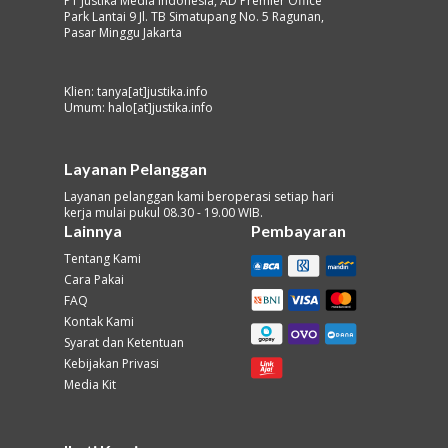
PT Justika Media Indonesia, AD Premier Office
Park Lantai 9 Jl. TB Simatupang No. 5 Ragunan,
Pasar Minggu Jakarta
Klien: tanya[at]justika.info
Umum: halo[at]justika.info
Layanan Pelanggan
Layanan pelanggan kami beroperasi setiap hari
kerja mulai pukul 08.30 - 19.00 WIB.
Lainnya
Pembayaran
Tentang Kami
Cara Pakai
FAQ
Kontak Kami
Syarat dan Ketentuan
Kebijakan Privasi
Media Kit