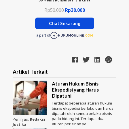
30 Menit Konsultasi via Chat
Rp50.000
Rp30.000
Chat Sekarang
a part of
Artikel Terkait
Aturan Hukum Bisnis
Ekspedisi yang Harus
Dipatuhi
Terdapat beberapa aturan hukum
bisnis ekspedisi berlaku dan harus
dipatuhi oleh semua pelaku bisnis
pada bidang ini. Terdapat dua
Peninjau:
Redaksi
aturan perizinan ya
Justika