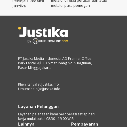
melalui direksi perusahaan atau
Peninjau:
Redaksi
melalui para pemegan
Justika
PT Justika Media Indonesia, AD Premier Office
Park Lantai 9 Jl. TB Simatupang No. 5 Ragunan,
Pasar Minggu Jakarta
Klien: tanya[at]justika.info
Umum: halo[at]justika.info
Layanan Pelanggan
Layanan pelanggan kami beroperasi setiap hari
kerja mulai pukul 08.30 - 19.00 WIB.
Lainnya
Pembayaran