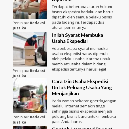
Terdapat beberapa aturan hukum
bisnis ekspedisi berlaku dan harus
dipatuhi oleh semua pelaku bisnis
pada bidang ini. Terdapat dua
Peninjau:
Redaksi
aturan perizinan ya
Justika
Inilah Syarat Membuka
Usaha Ekspedisi
Ada beberapa syarat membuka
usaha ekspedisi harus dipenuhi
oleh pelaku usaha. Karena untuk
membuat usaha dalam bidang
ekspedisi tentunya harus legal
Peninjau:
Redaksi
Justika
Cara Izin Usaha Ekspedisi
Untuk Peluang Usaha Yang
Menjanjikan
Pada zaman sekarang perdagangan
melalui internet semakin tinggi
sehingga bisnis ekspedisi menjadi
peluang bisnis baru untuk membuka
Peninjau:
Redaksi
pasti Anda harus
Justika