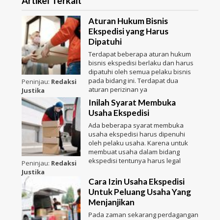
Artikel Terkait
Aturan Hukum Bisnis
Ekspedisi yang Harus
Dipatuhi
Terdapat beberapa aturan hukum
bisnis ekspedisi berlaku dan harus
dipatuhi oleh semua pelaku bisnis
pada bidang ini. Terdapat dua
Peninjau:
Redaksi
aturan perizinan ya
Justika
Inilah Syarat Membuka
Usaha Ekspedisi
Ada beberapa syarat membuka
usaha ekspedisi harus dipenuhi
oleh pelaku usaha. Karena untuk
membuat usaha dalam bidang
ekspedisi tentunya harus legal
Peninjau:
Redaksi
Justika
Cara Izin Usaha Ekspedisi
Untuk Peluang Usaha Yang
Menjanjikan
Pada zaman sekarang perdagangan