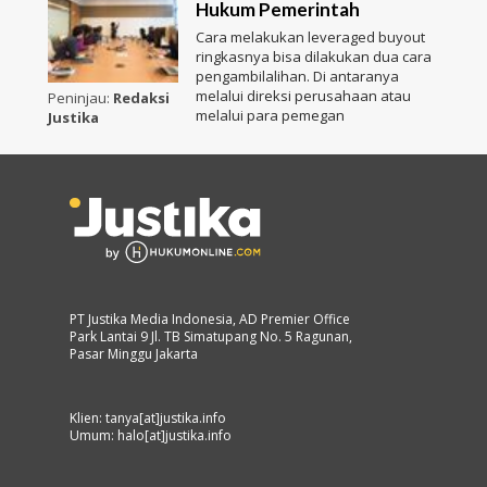
Hukum Pemerintah
Cara melakukan leveraged buyout
ringkasnya bisa dilakukan dua cara
pengambilalihan. Di antaranya
melalui direksi perusahaan atau
Peninjau:
Redaksi
melalui para pemegan
Justika
PT Justika Media Indonesia, AD Premier Office
Park Lantai 9 Jl. TB Simatupang No. 5 Ragunan,
Pasar Minggu Jakarta
Klien: tanya[at]justika.info
Umum: halo[at]justika.info