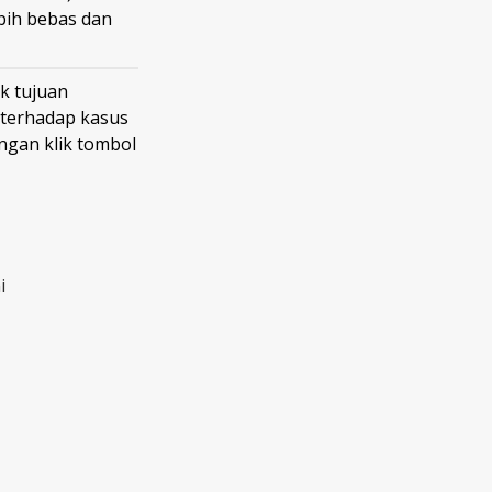
bih bebas dan
k tujuan
 terhadap kasus
gan klik tombol
i