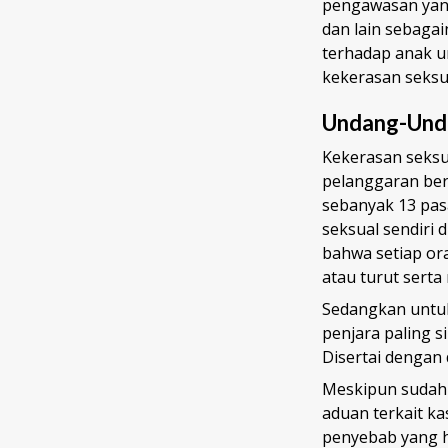
pengawasan yang
dan lain sebaga
terhadap anak u
kekerasan seksu
Undang-Unda
Kekerasan seksu
pelanggaran ber
sebanyak 13 pas
seksual sendiri 
bahwa setiap o
atau turut sert
Sedangkan untuk
penjara paling si
Disertai dengan 
Meskipun sudah 
aduan terkait k
penyebab yang h