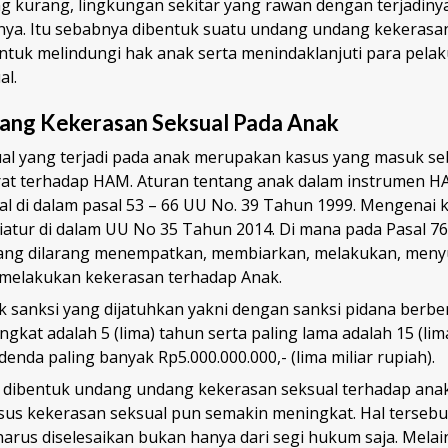
 kurang, lingkungan sekitar yang rawan dengan terjadinya
inya. Itu sebabnya dibentuk suatu undang undang kekerasa
ntuk melindungi hak anak serta menindaklanjuti para pela
al.
ng Kekerasan Seksual Pada Anak
al yang terjadi pada anak merupakan kasus yang masuk se
at terhadap HAM. Aturan tentang anak dalam instrumen H
al di dalam pasal 53 – 66 UU No. 39 Tahun 1999. Mengenai 
diatur di dalam UU No 35 Tahun 2014. Di mana pada Pasal 7
rang dilarang menempatkan, membiarkan, melakukan, meny
a melakukan kekerasan terhadap Anak.
 sanksi yang dijatuhkan yakni dengan sanksi pidana berbe
ngkat adalah 5 (lima) tahun serta paling lama adalah 15 (lim
denda paling banyak Rp5.000.000.000,- (lima miliar rupiah).
dibentuk undang undang kekerasan seksual terhadap anak
asus kekerasan seksual pun semakin meningkat. Hal terse
arus diselesaikan bukan hanya dari segi hukum saja. Melai