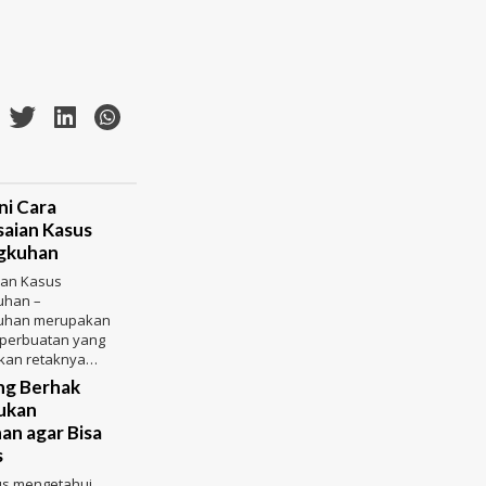
ni Cara
aian Kasus
ngkuhan
ian Kasus
uhan –
kuhan merupakan
 perbuatan yang
an retaknya
ang terjalin
ng Berhak
an
ukan
an agar Bisa
s
us mengetahui