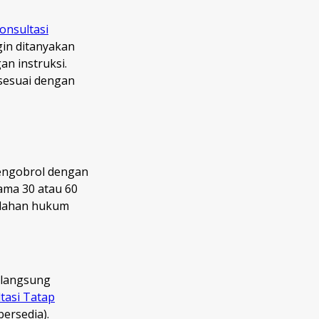
onsultasi
gin ditanyakan
n instruksi.
sesuai dengan
mengobrol dengan
ama 30 atau 60
salahan hukum
a langsung
tasi Tatap
bersedia).