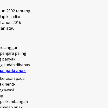
hun 2002 tentang
ap kejadian-
 Tahun 2016
san atau
melanggar
penjara paling
ng banyak
ang sudah dibahas
ual pada anak
.
kerasan pada
ak henti-
ngawasi
ap
p perkembangan
erhadap anak