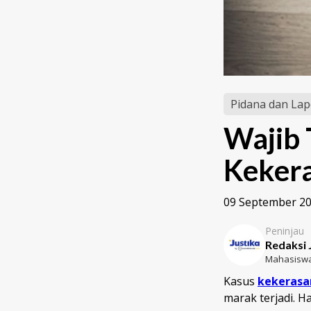
Pidana dan Lap
Wajib 
Kekera
09 September 2
Peninjau
Redaksi 
Mahasiswa
Kasus
kekerasa
marak terjadi. H