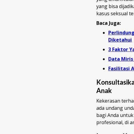
yang bisa dijad
kasus seksual t
Baca Juga:
Perlindun
Diketahui
3 Faktor 
Data Miris
Fasilitasi
Konsultasik
Anak
Kekerasan terha
ada undang unda
bagi Anda untuk
profesional, di a