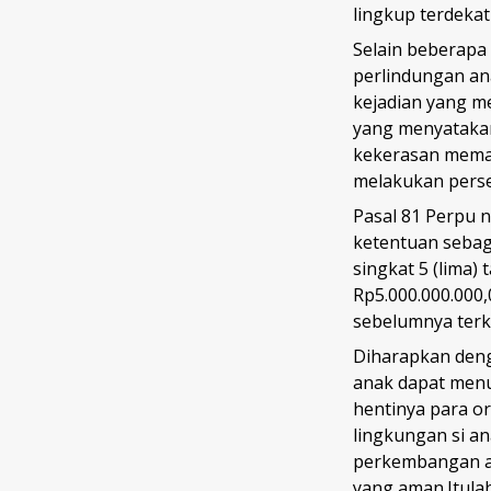
lingkup terdeka
Selain beberapa
perlindungan an
kejadian yang m
yang menyatakan
kekerasan mema
melakukan perse
Pasal 81 Perpu 
ketentuan sebag
singkat 5 (lima)
Rp5.000.000.000,
sebelumnya ter
Diharapkan den
anak dapat menur
hentinya para o
lingkungan si a
perkembangan a
yang aman.Itula