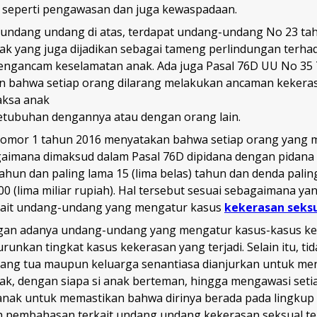
t seperti pengawasan dan juga kewaspadaan.
 undang undang di atas, terdapat undang-undang No 23 ta
ak yang juga dijadikan sebagai tameng perlindungan terhad
engancam keselamatan anak. Ada juga Pasal 76D UU No 35
 bahwa setiap orang dilarang melakukan ancaman kekera
ksa anak
tubuhan dengannya atau dengan orang lain.
nomor 1 tahun 2016 menyatakan bahwa setiap orang yang 
aimana dimaksud dalam Pasal 76D dipidana dengan pidana 
 tahun dan paling lama 15 (lima belas) tahun dan denda pali
00 (lima miliar rupiah). Hal tersebut sesuai sebagaimana y
kait undang-undang yang mengatur kasus
kekerasan seks
gan adanya undang-undang yang mengatur kasus-kasus ke
unkan tingkat kasus kekerasan yang terjadi. Selain itu, tid
rang tua maupun keluarga senantiasa dianjurkan untuk me
nak, dengan siapa si anak berteman, hingga mengawasi seti
nak untuk memastikan bahwa dirinya berada pada lingku
h pembahasan terkait undang undang kekerasan seksual t