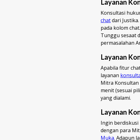
Layanan Kon
Konsultasi huku
chat
dari Justika
pada kolom chat
Tunggu sesaat d
permasalahan A
Layanan Kons
Apabila fitur c
layanan
konsulta
Mitra Konsultan
menit (sesuai pi
yang dialami.
Layanan Kon
Ingin berdiskusi
dengan para Mitr
Muka.
Adapun lam