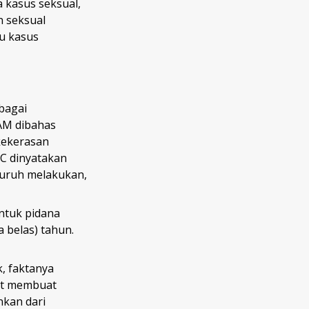
 kasus seksual,
n seksual
ku kasus
bagai
AM dibahas
kekerasan
6C dinyatakan
uruh melakukan,
ntuk pidana
a belas) tahun.
, faktanya
but membuat
nkan dari