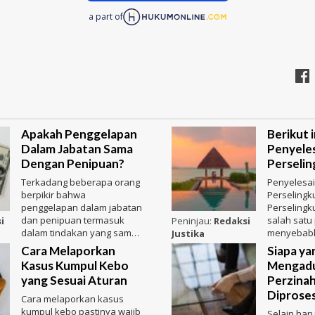
a part of
Apakah Penggelapan
Berikut i
Dalam Jabatan Sama
Penyeles
Dengan Penipuan?
Perseli
Terkadang beberapa orang
Penyelesa
berpikir bahwa
Perselingk
penggelapan dalam jabatan
Perseling
dan penipuan termasuk
salah satu
i
Peninjau:
Redaksi
dalam tindakan yang sama.
menyebabk
Justika
Padahal keduanya
komitmen y
Cara Melaporkan
Siapa ya
merupakan hal yang
dalam perj
Kasus Kumpul Kebo
Mengad
yang Sesuai Aturan
Perzinah
Diprose
Cara melaporkan kasus
kumpul kebo pastinya wajib
Selain har