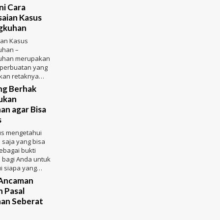
ni Cara
aian Kasus
ngkuhan
ian Kasus
uhan –
kuhan merupakan
 perbuatan yang
an retaknya
ang terjalin
ng Berhak
an
ukan
an agar Bisa
s
us mengetahui
 saja yang bisa
ebagai bukti
 bagi Anda untuk
i siapa yang
ngadukan
 Ancaman
 Pasal
han Seberat