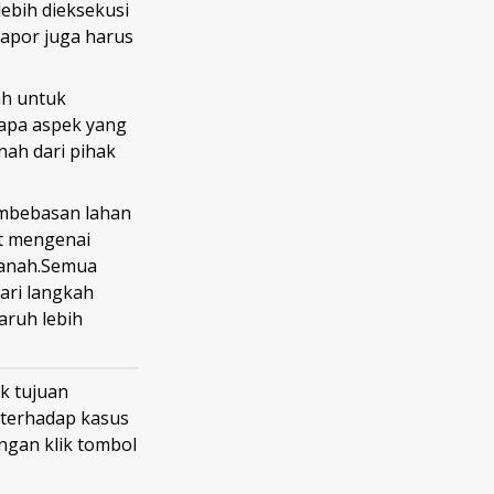
lebih dieksekusi
lapor juga harus
ah untuk
rapa aspek yang
nah dari pihak
embebasan lahan
at mengenai
tanah.Semua
ari langkah
aruh lebih
k tujuan
 terhadap kasus
gan klik tombol