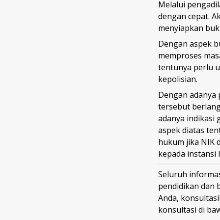
Melalui pengadil
dengan cepat. A
menyiapkan bukt
Dengan aspek bu
memproses masal
tentunya perlu u
kepolisian.
Dengan adanya p
tersebut berlan
adanya indikasi
aspek diatas te
hukum jika NIK 
kepada instansi 
Seluruh informas
pendidikan dan 
Anda, konsultas
konsultasi di ba