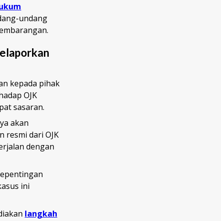
ukum
ndang-undang
sembarangan.
Melaporkan
an kepada pihak
rhadap OJK
pat sasaran.
ya akan
n resmi dari OJK
erjalan dengan
kepentingan
asus ini
ediakan
langkah