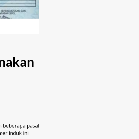
unakan
m beberapa pasal
r induk ini