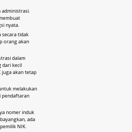
 administrasi.
n membuat
i nyata.
 secara tidak
ap orang akan
trasi dalam
dari kecil
 juga akan tetap
 untuk melakukan
ri pendaftaran
nya nomer induk
ibayangkan, ada
pemilik NIK.