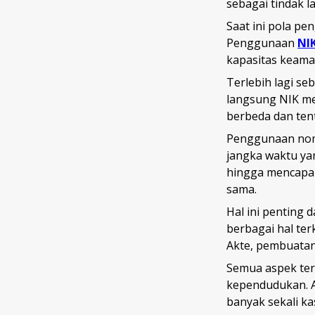
sebagai tindak l
Saat ini pola pe
Penggunaan
NI
kapasitas keama
Terlebih lagi se
langsung NIK me
berbeda dan ten
Penggunaan nome
jangka waktu ya
hingga mencapai
sama.
Hal ini penting
berbagai hal ter
Akte, pembuatan
Semua aspek ter
kependudukan. A
banyak sekali k