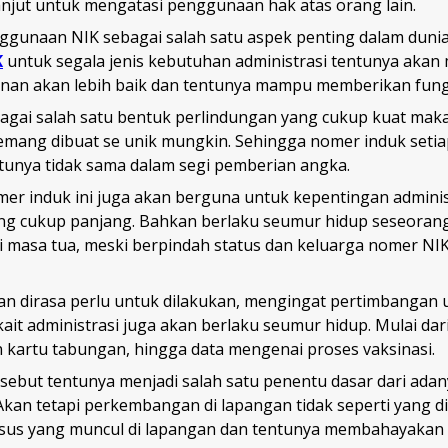
anjut untuk mengatasi penggunaan hak atas orang lain.
nggunaan NIK sebagai salah satu aspek penting dalam dunia
K
untuk segala jenis kebutuhan administrasi tentunya aka
nan akan lebih baik dan tentunya mampu memberikan fungs
bagai salah satu bentuk perlindungan yang cukup kuat maka
mang dibuat se unik mungkin. Sehingga nomer induk seti
tunya tidak sama dalam segi pemberian angka.
r induk ini juga akan berguna untuk kepentingan adminis
ng cukup panjang. Bahkan berlaku seumur hidup seseorang 
 masa tua, meski berpindah status dan keluarga nomer NIK
 dan dirasa perlu untuk dilakukan, mengingat pertimbangan
kait administrasi juga akan berlaku seumur hidup. Mulai da
 kartu tabungan, hingga data mengenai proses vaksinasi.
sebut tentunya menjadi salah satu penentu dasar dari ada
kan tetapi perkembangan di lapangan tidak seperti yang d
asus yang muncul di lapangan dan tentunya membahayakan 