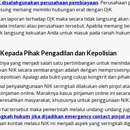
K disalahgunakan perusahaan pembiayaan
.
Perusahaan 
ngsung memang memiliki hubungan erat dengan OJK.
n laporan terhadap OJK maka secara tidak langsung akan 
da instansi atau perusahaan tersebut. Apabila memang be
ak langsung kekuatan Anda untuk masuk pada ranah huku
Kepada Pihak Pengadilan dan Kepolisian
tnya yang menjadi salah satu pertimbangan untuk menindak
an NIK secara sembarangan adalah dengan memprosesnya
epolisian. Apalagi ada bukti yang cukup kongkrit dari pihak
al penyalahgunaan NIK seringkali dilakukan oleh pinjol at
pinjaman online. Maraknya kasus pinjaman online ini secar
eresahkan masyarakat, khususnya untuk penggunaan NIK.
 hal tersebut maka pemerintah melalui undang-undang jug
ngkah hukum jika dijadikan emergency contact pinjol s
n kontak melalui NIK ini menjadi aspek yang seringkali di