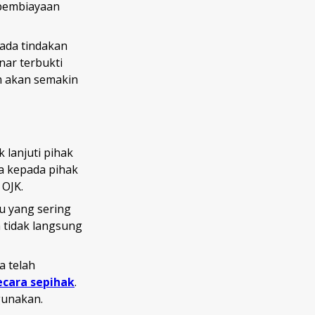
pembiayaan
ada tindakan
nar terbukti
m akan semakin
 lanjuti pihak
 kepada pihak
 OJK.
au yang sering
a tidak langsung
a telah
ecara sepihak
.
gunakan.