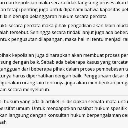
an dan kepolisian maka secara tidak langsung proses akan 
kan tetapi penting juga untuk dipahami bahwa kapasitas pe
i lain berupa pelanggaran hukum secara perdata.
kti secara perdata maka pihak pengadilan akan lebih mud
ah tersebut. Sehingga secara tindak lanjut juga ada bebe
ntuk pengusutan dilapangan, maka hal ini tentu menjadi ra
ihak kepolisian juga diharapkan akan membuat proses p
gsung dengan baik. Sebab ada beberapa kasus yang tercat
 gangguan dari beberapa pihak dalam proses pembebasan 
ntunya harus diperhatikan dengan baik. Penggunaan dasar d
digunakan orang lain tentunya juga akan memberikan peng
lain secara menyeluruh.
i hukum yang ada di artikel ini disiapkan semata-mata untu
bersifat umum. Untuk mendapatkan nasihat hukum spesifik
ikan langsung dengan konsultan hukum berpengalaman den
wah.