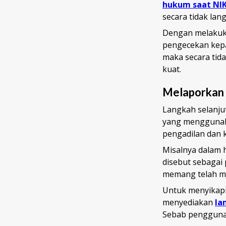
hukum saat NI
secara tidak la
Dengan melakuka
pengecekan kepa
maka secara tid
kuat.
Melaporkan 
Langkah selanju
yang menggunak
pengadilan dan k
Misalnya dalam h
disebut sebagai 
memang telah m
Untuk menyikapi
menyediakan
la
Sebab penggunaa