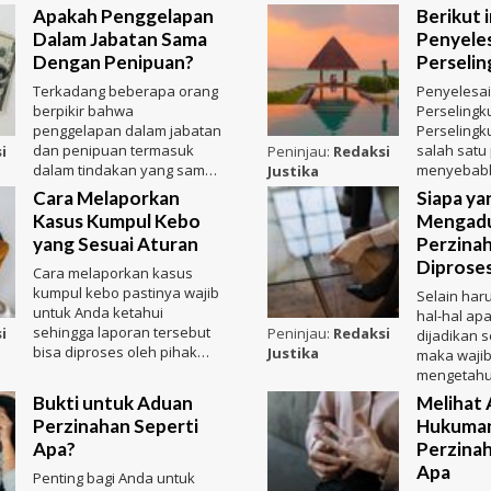
Apakah Penggelapan
Berikut i
Dalam Jabatan Sama
Penyeles
Dengan Penipuan?
Perseli
Terkadang beberapa orang
Penyelesa
berpikir bahwa
Perselingk
penggelapan dalam jabatan
Perseling
dan penipuan termasuk
salah satu
i
Peninjau:
Redaksi
dalam tindakan yang sama.
menyebabk
Justika
Padahal keduanya
komitmen y
Cara Melaporkan
Siapa ya
merupakan hal yang
dalam perj
Kasus Kumpul Kebo
Mengad
yang Sesuai Aturan
Perzinah
Diprose
Cara melaporkan kasus
kumpul kebo pastinya wajib
Selain har
untuk Anda ketahui
hal-hal apa
sehingga laporan tersebut
i
Peninjau:
Redaksi
dijadikan s
bisa diproses oleh pihak
Justika
maka wajib
polisi. Pastinya penting bagi
mengetahu
berhak me
Bukti untuk Aduan
Melihat
perzina
Perzinahan Seperti
Hukuman
Apa?
Perzina
Apa
Penting bagi Anda untuk