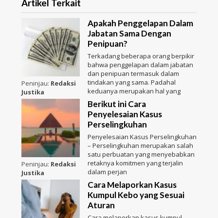
Artikel Terkait
Apakah Penggelapan Dalam
Jabatan Sama Dengan
Penipuan?
Terkadang beberapa orang berpikir
bahwa penggelapan dalam jabatan
dan penipuan termasuk dalam
tindakan yang sama. Padahal
Peninjau:
Redaksi
keduanya merupakan hal yang
Justika
Berikut ini Cara
Penyelesaian Kasus
Perselingkuhan
Penyelesaian Kasus Perselingkuhan
– Perselingkuhan merupakan salah
satu perbuatan yang menyebabkan
retaknya komitmen yang terjalin
Peninjau:
Redaksi
dalam perjan
Justika
Cara Melaporkan Kasus
Kumpul Kebo yang Sesuai
Aturan
Cara melaporkan kasus kumpul