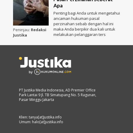
Apa
Penting bagi Anda untuk mengetahui
ancaman hukuman pasal
perzinahan sebab dengan hal ini
maka Anda berpikir dua kali untuk
Peninjau:
Redaksi
melakukan pelanggaran ters
Justika
PT Justika Media Indonesia, AD Premier Office
Park Lantai 9 Jl. TB Simatupang No. 5 Ragunan,
Pasar Minggu Jakarta
Klien: tanya[at]justika.info
Umum: halo[at]justika.info