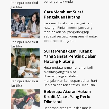
penting untuk Anda
Peninjau:
Redaksi
Justika
Cara Membuat Surat
Pengakuan Hutang
cara membuat surat pengakuan
hutang – Pinjam-meminjam uang
merupakan hal yang dianggap
sebagai sesuatu yang sensitif untuk
beberapa orang. Seri
Peninjau:
Redaksi
Justika
Surat Pengakuan Hutang
Yang Sangat Penting Dalam
Hutang Piutang
Hutang piutang memang menjadi
aktifitas yang tak bisa
dikesampingkan dalam
menjalankan kehidupan sehari hari.
Peninjau:
Redaksi
Berkaca dengan sifat asli manusia
Justika
sebag
Beberapa Aturan Hukum
Kredit Macet Yang Perlu
Diketahui
Beberapa orang mungkin masih