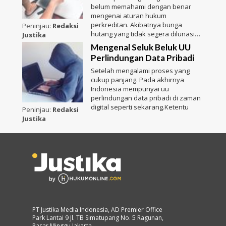
belum memahami dengan benar
mengenai aturan hukum
perkreditan. Akibatnya bunga
Peninjau:
Redaksi
hutang yang tidak segera dilunasi
Justika
akan be
Mengenal Seluk Beluk UU
Perlindungan Data Pribadi
Setelah mengalami proses yang
cukup panjang. Pada akhirnya
Indonesia mempunyai uu
perlindungan data pribadi di zaman
digital seperti sekarang.Ketentu
Peninjau:
Redaksi
Justika
PT Justika Media Indonesia, AD Premier Office
Park Lantai 9 Jl. TB Simatupang No. 5 Ragunan,
Pasar Minggu Jakarta