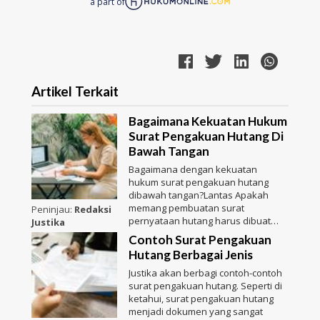
a part of
Artikel Terkait
Bagaimana Kekuatan Hukum
Surat Pengakuan Hutang Di
Bawah Tangan
Bagaimana dengan kekuatan
hukum surat pengakuan hutang
dibawah tangan?Lantas Apakah
memang pembuatan surat
Peninjau:
Redaksi
pernyataan hutang harus dibuat
Justika
bersama den
Contoh Surat Pengakuan
Hutang Berbagai Jenis
Justika akan berbagi contoh-contoh
surat pengakuan hutang. Seperti di
ketahui, surat pengakuan hutang
menjadi dokumen yang sangat