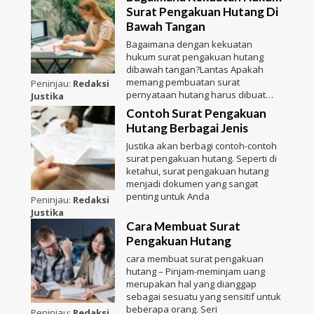
Surat Pengakuan Hutang Di
Bawah Tangan
Bagaimana dengan kekuatan
hukum surat pengakuan hutang
dibawah tangan?Lantas Apakah
memang pembuatan surat
Peninjau:
Redaksi
pernyataan hutang harus dibuat
Justika
bersama den
Contoh Surat Pengakuan
Hutang Berbagai Jenis
Justika akan berbagi contoh-contoh
surat pengakuan hutang. Seperti di
ketahui, surat pengakuan hutang
menjadi dokumen yang sangat
penting untuk Anda
Peninjau:
Redaksi
Justika
Cara Membuat Surat
Pengakuan Hutang
cara membuat surat pengakuan
hutang – Pinjam-meminjam uang
merupakan hal yang dianggap
sebagai sesuatu yang sensitif untuk
beberapa orang. Seri
Peninjau:
Redaksi