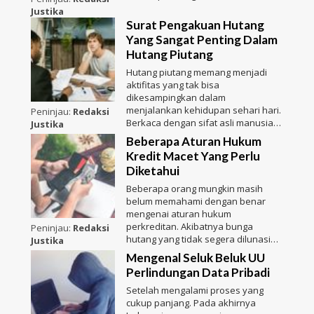
Justika
Surat Pengakuan Hutang
Yang Sangat Penting Dalam
Hutang Piutang
Hutang piutang memang menjadi
aktifitas yang tak bisa
dikesampingkan dalam
menjalankan kehidupan sehari hari.
Peninjau:
Redaksi
Berkaca dengan sifat asli manusia
Justika
sebag
Beberapa Aturan Hukum
Kredit Macet Yang Perlu
Diketahui
Beberapa orang mungkin masih
belum memahami dengan benar
mengenai aturan hukum
perkreditan. Akibatnya bunga
Peninjau:
Redaksi
hutang yang tidak segera dilunasi
Justika
akan be
Mengenal Seluk Beluk UU
Perlindungan Data Pribadi
Setelah mengalami proses yang
cukup panjang. Pada akhirnya