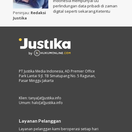
Indonesia mempunyai uu
perlindungan data pribadi di zaman
digital seperti sekarang.Ketentu
Peninjau:
Redaksi
Justika
PT Justika Media Indonesia, AD Premier Office
Park Lantai 9 Jl. TB Simatupang No. 5 Ragunan,
Pasar Minggu Jakarta
Klien: tanya[at]justika.info
Umum: halo[at]justika.info
Layanan Pelanggan
Layanan pelanggan kami beroperasi setiap hari