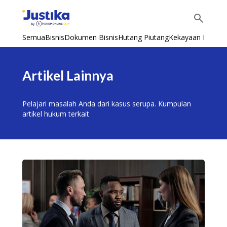
Semua
Bisnis
Dokumen Bisnis
Hutang Piutang
Kekayaan Intelekt
Artikel Lainnya
Pelajari masalah Anda dari kasus serupa. Kumpulan
artikel hukum terkait