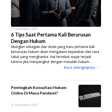
21 Desember 2021
6 Tips Saat Pertama Kali Berurusan
Dengan Hukum
Mungkin sebagian dari Anda yang baru pertama kali
berurusan hukum akan mengalami kepanikan dan rasa
takut yang menghantui. Hal tersebut wajar terjadi
karena jika menyangkut dengan masalah hukum
tentunya akan erat kaitannya dengan hukuman
Baca selengkapnya
kurungan pidana yang sangat dihindari banyak orang.
Padahal, urusah hukum sendiri tidak melulu berkaitan
dengan pihak
Pentingkah Konsultasi Hukum
Online Di Masa Pandemi?
21 Desember 2021