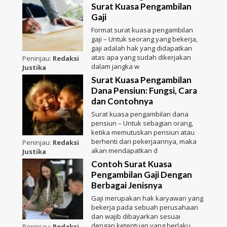
Surat Kuasa Pengambilan
Gaji
Format surat kuasa pengambilan
gaji – Untuk seorang yang bekerja,
gaji adalah hak yang didapatkan
atas apa yang sudah dikerjakan
Peninjau:
Redaksi
dalam jangka w
Justika
Surat Kuasa Pengambilan
Dana Pensiun: Fungsi, Cara
dan Contohnya
Surat kuasa pengambilan dana
pensiun – Untuk sebagian orang,
ketika memutuskan pensiun atau
berhenti dari pekerjaannya, maka
Peninjau:
Redaksi
akan mendapatkan d
Justika
Contoh Surat Kuasa
Pengambilan Gaji Dengan
Berbagai Jenisnya
Gaji merupakan hak karyawan yang
bekerja pada sebuah perusahaan
dan wajib dibayarkan sesuai
dengan ketentuan yang berlaku.
Peninjau:
Redaksi